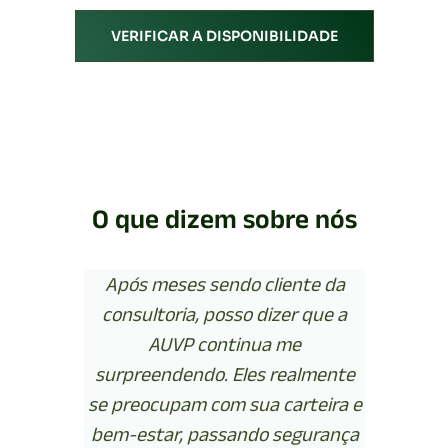
VERIFICAR A DISPONIBILIDADE
O que dizem sobre nós
Após meses sendo cliente da
O
consultoria, posso dizer que a
p
AUVP continua me
impr
surpreendendo. Eles realmente
minh
se preocupam com sua carteira e
c
bem-estar, passando segurança
rea